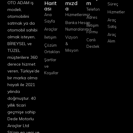
Harit
mızd
m
OTO ADAM iş
Süreç
ası
a
modeli,
Telefon
Hizmetler
Ana
Hizmetlerimiz
otomobilini
Adres
Araç
Sayfa
Banka Hesap
satmak ya da
İletişim
Satış
Araçlar
Numaralarımız
otomobil sahibi
Formu
Araç
olmak isteyen,
İletişim
Vizyon
Canlı
Alım
BİREYSEL ve
&
Çözüm
Destek
TÜZEL
Misyon
Ortakları
müşterilere 360
Şartlar
derece hizmet
ve
veren, Türkiye’de
Koşullar
bir marka olma
hayali ile 2021
yılında
doğmuştur. 40
yıllık ticari
geçmişe sahip
Dede Motorlu
Araçlar Ltd
Şti’nin en yeni ve