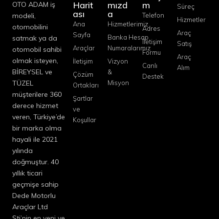
Harit
mızd
m
OTO ADAM iş
Süreç
ası
a
modeli,
Telefon
Hizmetler
Ana
Hizmetlerimiz
otomobilini
Adres
Araç
Sayfa
Banka Hesap
satmak ya da
İletişim
Satış
Araçlar
Numaralarımız
otomobil sahibi
Formu
Araç
olmak isteyen,
İletişim
Vizyon
Canlı
Alım
BİREYSEL ve
&
Çözüm
Destek
TÜZEL
Misyon
Ortakları
müşterilere 360
Şartlar
derece hizmet
ve
veren, Türkiye’de
Koşullar
bir marka olma
hayali ile 2021
yılında
doğmuştur. 40
yıllık ticari
geçmişe sahip
Dede Motorlu
Araçlar Ltd
Şti’nin en yeni ve