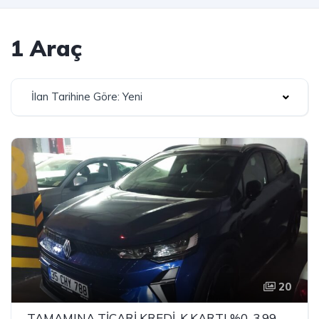
1 Araç
İlan Tarihine Göre: Yeni
20
TAMAMINA TİCARİ KREDİ-K.KARTI %0-3.99 ÇEK-2.99 SENET-ÇKS SATIŞ