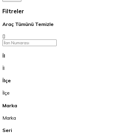
Filtreler
Araç
Tümünü Temizle
İl
İl
İlçe
İlçe
Marka
Marka
Seri