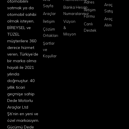
otomobilini
Adres
Araç
Sayfa
Banka Hesap
satmak ya da
İletişim
Satış
Araçlar
Numaralarımız
otomobil sahibi
Formu
Araç
olmak isteyen,
İletişim
Vizyon
Canlı
Alım
BİREYSEL ve
&
Çözüm
Destek
TÜZEL
Misyon
Ortakları
müşterilere 360
Şartlar
derece hizmet
ve
veren, Türkiye’de
Koşullar
bir marka olma
hayali ile 2021
yılında
doğmuştur. 40
yıllık ticari
geçmişe sahip
Dede Motorlu
Araçlar Ltd
Şti’nin en yeni ve
özel markasıyım.
Gücümü Dede