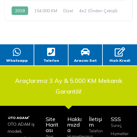
2018
154,000 KM
Dizel
4x2 (Önden Çekişli)
Whatsapp
Telefon
Aracını Sat
Hızlı Kredi
Araçlarımız 3 Ay & 5.000 KM Mekanik
Garantili!
Site
Hakkı
İletişi
SSS
Harit
mızd
m
OTO ADAM iş
Süreç
ası
a
modeli,
Telefon
Hizmetler
Ana
Hizmetlerimiz