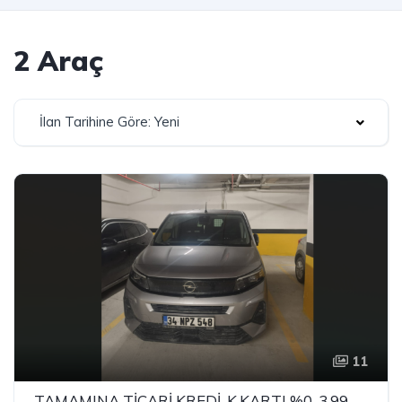
2 Araç
İlan Tarihine Göre: Yeni
11
TAMAMINA TİCARİ KREDİ-K.KARTI %0-3.99 ÇEK-2.99 SENET-ÇKS SATIŞ