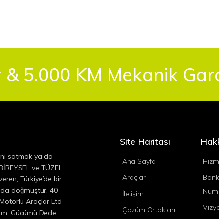
 & 5.000 KM Mekanik Garan
Site Haritası
Hak
ini satmak ya da
Ana Sayfa
Hizm
, BİREYSEL ve TÜZEL
Araçlar
Bank
eren, Türkiye’de bir
ında doğmuştur. 40
Numa
İletişim
 Motorlu Araçlar Ltd
Vizy
Çözüm Ortakları
ıyım. Gücümü Dede