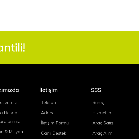
tili!
kımızda
İletişim
SSS
etlerimiz
Telefon
Süreç
a Hesap
Adres
Hizmetler
ralarımız
İletişim Formu
Araç Satış
on & Misyon
Canlı Destek
Araç Alım