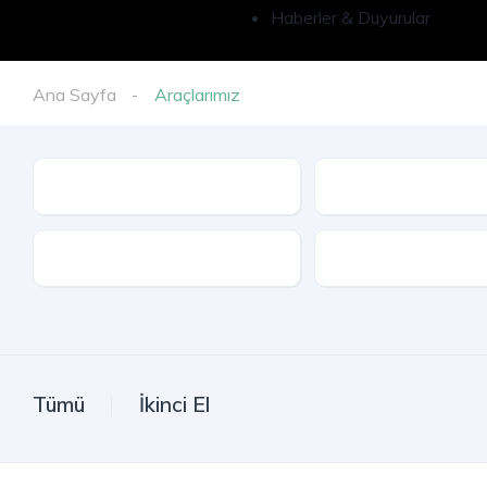
Haberler & Duyurular
Ana Sayfa
Araçlarımız
İl
Model
Kasa Tipi
Tümü
İkinci El