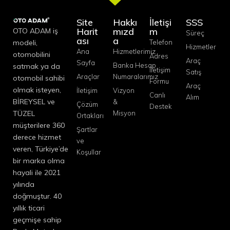
Site
Hakkı
İletişi
SSS
Harit
mızd
m
OTO ADAM iş
Süreç
ası
a
modeli,
Telefon
Hizmetler
Ana
Hizmetlerimiz
otomobilini
Adres
Araç
Sayfa
Banka Hesap
satmak ya da
İletişim
Satış
Araçlar
Numaralarımız
otomobil sahibi
Formu
Araç
olmak isteyen,
İletişim
Vizyon
Canlı
Alım
BİREYSEL ve
&
Çözüm
Destek
TÜZEL
Misyon
Ortakları
müşterilere 360
Şartlar
derece hizmet
ve
veren, Türkiye’de
Koşullar
bir marka olma
hayali ile 2021
yılında
doğmuştur. 40
yıllık ticari
geçmişe sahip