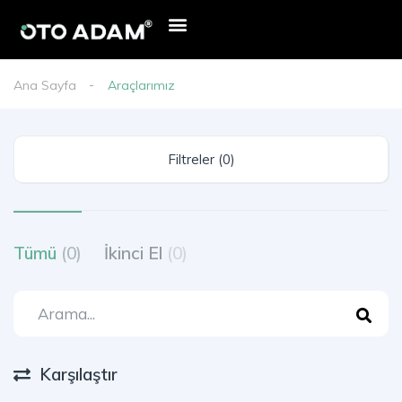
Ana Sayfa
Araçlarımız
Filtreler (0)
Tümü
(0)
İkinci El
(0)
Karşılaştır