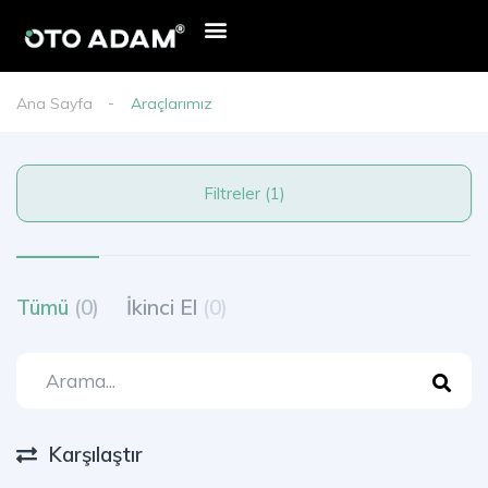
Ana Sayfa
Araçlarımız
Filtreler (1)
Tümü
(0)
İkinci El
(0)
Karşılaştır