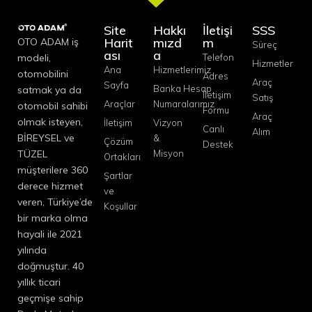
Site
Hakkı
İletişi
SSS
Harit
mızd
m
OTO ADAM iş
Süreç
ası
a
modeli,
Telefon
Hizmetler
Ana
Hizmetlerimiz
otomobilini
Adres
Araç
Sayfa
Banka Hesap
satmak ya da
İletişim
Satış
Araçlar
Numaralarımız
otomobil sahibi
Formu
Araç
olmak isteyen,
İletişim
Vizyon
Canlı
Alım
BİREYSEL ve
&
Çözüm
Destek
TÜZEL
Misyon
Ortakları
müşterilere 360
Şartlar
derece hizmet
ve
veren, Türkiye’de
Koşullar
bir marka olma
hayali ile 2021
yılında
doğmuştur. 40
yıllık ticari
geçmişe sahip