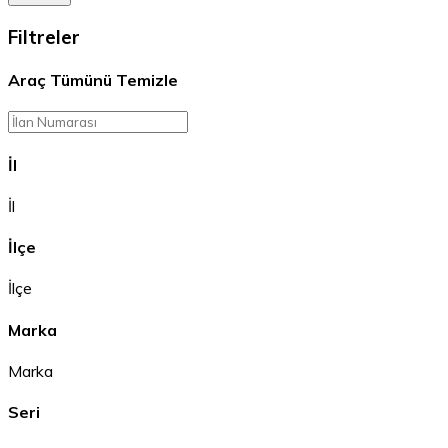
Filtreler
Araç
Tümünü Temizle
İl
İl
İlçe
İlçe
Marka
Marka
Seri