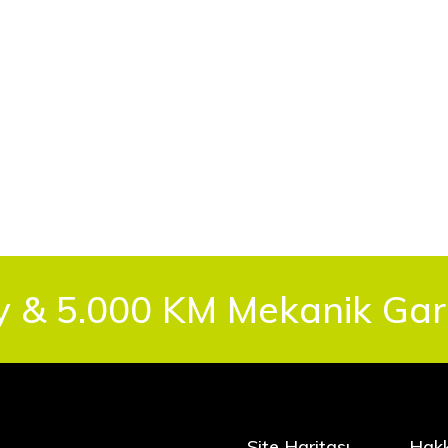
y & 5.000 KM Mekanik Gara
Site Haritası
Hak